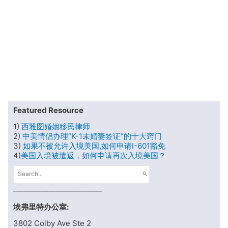
Featured Resource
1)
西雅图婚姻移民律师
2)
中美情侣办理“K-1未婚妻签证”的十大窍门
3)
如果不被允许入境美国,如何申请I-601豁免
4)
美国入境被遣返，如何申请再次入境美国？
S
e
_________________________
a
r
埃弗里特办公室:
c
h
3802 Colby Ave Ste 2