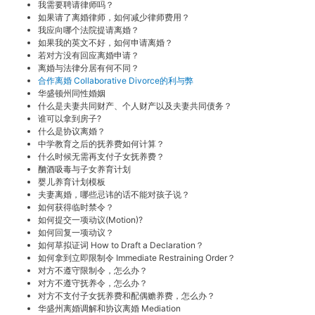
我需要聘请律师吗？
如果请了离婚律师，如何减少律师费用？
我应向哪个法院提请离婚？
如果我的英文不好，如何申请离婚？
若对方没有回应离婚申请？
离婚与法律分居有何不同？
合作离婚 Collaborative Divorce的利与弊
华盛顿州同性婚姻
什么是夫妻共同财产、个人财产以及夫妻共同债务？
谁可以拿到房子?
什么是协议离婚？
中学教育之后的抚养费如何计算？
什么时候无需再支付子女抚养费？
酗酒吸毒与子女养育计划
婴儿养育计划模板
夫妻离婚，哪些忌讳的话不能对孩子说？
如何获得临时禁令？
如何提交一项动议(Motion)?
如何回复一项动议？
如何草拟证词 How to Draft a Declaration？
如何拿到立即限制令 Immediate Restraining Order？
对方不遵守限制令，怎么办？
对方不遵守抚养令，怎么办？
对方不支付子女抚养费和配偶赡养费，怎么办？
华盛州离婚调解和协议离婚 Mediation